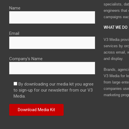
specialists, da
Name
engineers that
campaigns eac
WHAT WE DO
Email
V3 Media provi
services by or
across email, w
Company's Name
and display.
Brands, agencie
V3 Media for le
from large ente
By downloading our media kit you agree
companies use 
to sign-up for our newsletter from our V3
marketing prog
Media.