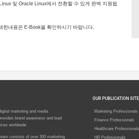
inux 및 Oracle Linux에서 전환할 수 있게 완벽 지원됩
 자세한내용은 E-Book을 확인하시기 바랍니다.
OUR PUBLICATION SITE
digital marketing and media
Marketing Professionals
rovides brand awareness and lead
Finance Professionals
vices worldwide
Healthcare Professional
eam consists of over 300 marketing
HR Professionals