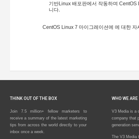
기반Linux 배포판에서 작동하며 CentOS L
니다.
CentOS Linux 7 마이그레이션에 에 대한
THINK OUT OF THE BOX
WHO WE ARE
Join 7.5 million+ fellow marketers to
V3 Media is a 
receive a summary of the latest marketing
company that p
tips from across the world directly to your
generation ser
inbox once a week.
The V3 Media t