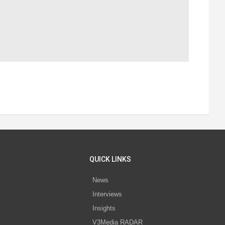
QUICK LINKS
News
Interviews
s
Insights
V3Media RADAR