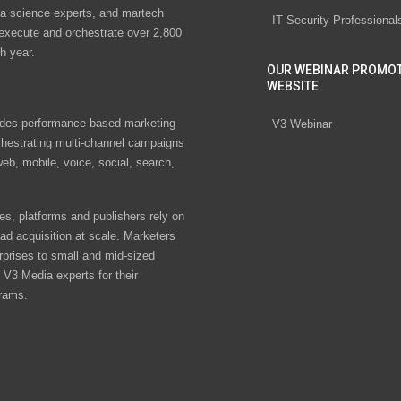
ta science experts, and martech
IT Security Professional
 execute and orchestrate over 2,800
h year.
OUR WEBINAR PROMO
WEBSITE
des performance-based marketing
V3 Webinar
chestrating multi-channel campaigns
eb, mobile, voice, social, search,
s, platforms and publishers rely on
ad acquisition at scale. Marketers
rprises to small and mid-sized
V3 Media experts for their
rams.